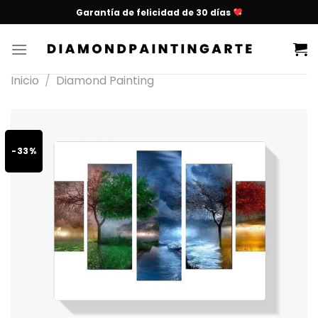
Garantía de felicidad de 30 días
Inicio
/
Diamond Painting
-33%