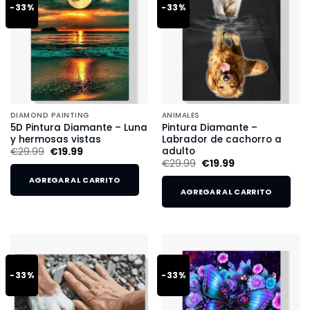
-33%
-33%
DIAMOND PAINTING
ANIMALES
5D Pintura Diamante – Luna
Pintura Diamante –
y hermosas vistas
Labrador de cachorro a
adulto
€
29.99
€
19.99
€
29.99
€
19.99
AGREGAR AL CARRITO
AGREGAR AL CARRITO
-33%
-33%