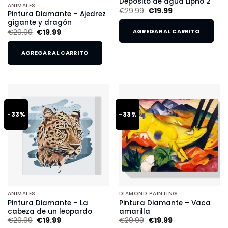
Depósito de agua Lipno 2
ANIMALES
€
29.99
€
19.99
Pintura Diamante – Ajedrez
gigante y dragón
€
29.99
€
19.99
AGREGAR AL CARRITO
AGREGAR AL CARRITO
-33%
-33%
ANIMALES
DIAMOND PAINTING
Pintura Diamante – La
Pintura Diamante – Vaca
cabeza de un leopardo
amarilla
€
29.99
€
19.99
€
29.99
€
19.99