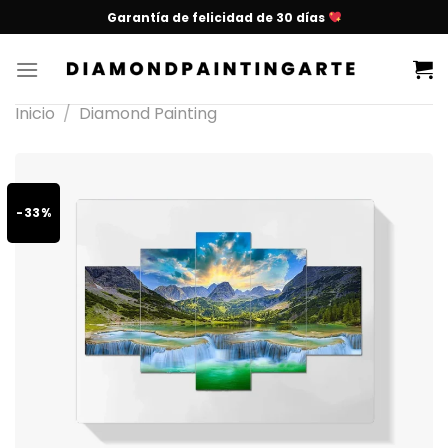
Garantía de felicidad de 30 días
Inicio
/
Diamond Painting
-33%