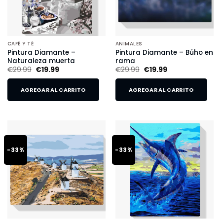
CAFÉ Y TÉ
ANIMALES
Pintura Diamante –
Pintura Diamante – Búho en
Naturaleza muerta
rama
€
29.99
€
19.99
€
29.99
€
19.99
AGREGAR AL CARRITO
AGREGAR AL CARRITO
-33%
-33%