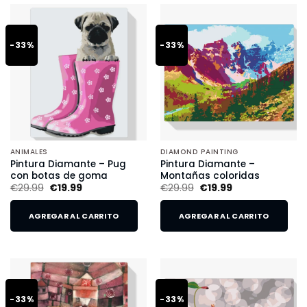
-33%
-33%
ANIMALES
DIAMOND PAINTING
Pintura Diamante – Pug
Pintura Diamante –
con botas de goma
Montañas coloridas
€
29.99
€
19.99
€
29.99
€
19.99
AGREGAR AL CARRITO
AGREGAR AL CARRITO
-33%
-33%