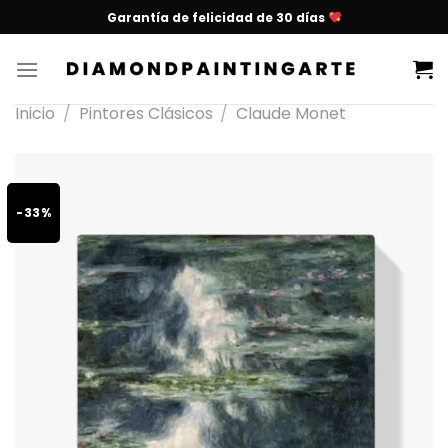
Garantía de felicidad de 30 días
Inicio
/
Pintores Clásicos
/
Claude Monet
-33%