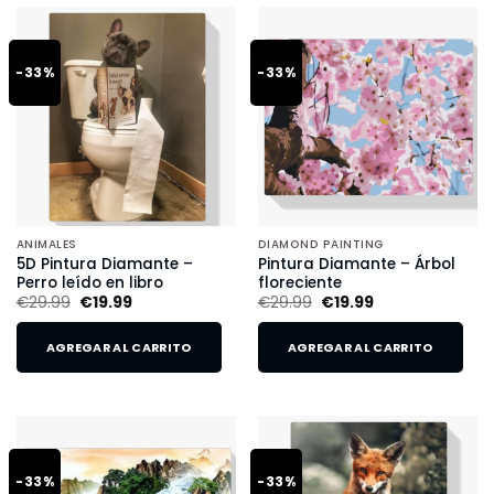
-33%
-33%
ANIMALES
DIAMOND PAINTING
5D Pintura Diamante –
Pintura Diamante – Árbol
Perro leído en libro
floreciente
€
29.99
€
19.99
€
29.99
€
19.99
AGREGAR AL CARRITO
AGREGAR AL CARRITO
-33%
-33%