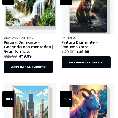
DIAMOND PAINTING
ANIMALES
Pintura Diamante –
Pintura Diamante –
Cascada con montañas |
Pequeño zorro
Gran formato
€
29.99
€
19.99
€
29.99
€
19.99
AGREGAR AL CARRITO
AGREGAR AL CARRITO
-33%
-33%