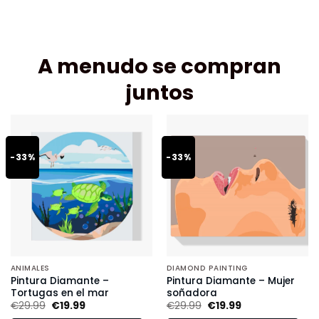
A menudo se compran
juntos
-33%
-33%
ANIMALES
DIAMOND PAINTING
Pintura Diamante –
Pintura Diamante – Mujer
Tortugas en el mar
soñadora
€
29.99
€
19.99
€
29.99
€
19.99