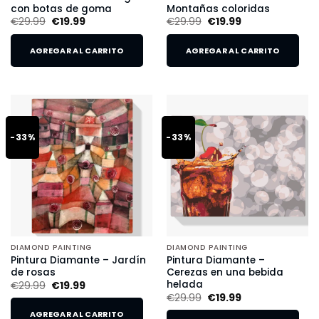
con botas de goma
Montañas coloridas
€
29.99
€
19.99
€
29.99
€
19.99
AGREGAR AL CARRITO
AGREGAR AL CARRITO
-33%
-33%
DIAMOND PAINTING
DIAMOND PAINTING
Pintura Diamante – Jardín
Pintura Diamante –
de rosas
Cerezas en una bebida
helada
€
29.99
€
19.99
€
29.99
€
19.99
AGREGAR AL CARRITO