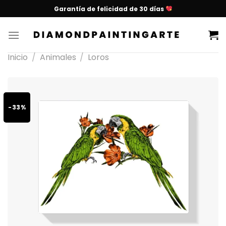
Garantía de felicidad de 30 días
Inicio
/
Animales
/
Loros
-33%