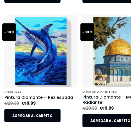
-33%
-33%
ANIMALES
DIAMOND PAINTING
Pintura Diamante – M
Pintura Diamante – Pez espada
Radiante
€
29.99
€
19.99
€
29.99
€
19.99
AGREGAR AL CARRITO
AGREGAR AL CARRITO