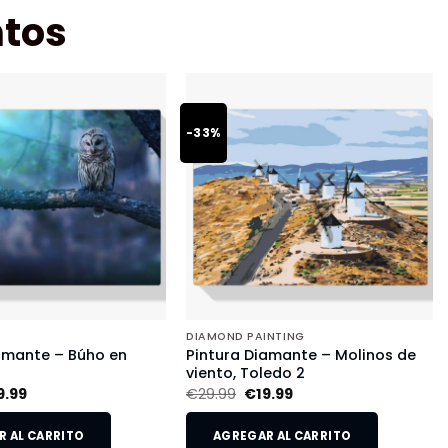
tos
-33%
DIAMOND PAINTING
amante – Búho en
Pintura Diamante – Molinos de
viento, Toledo 2
9.99
€
29.99
€
19.99
 AL CARRITO
AGREGAR AL CARRITO