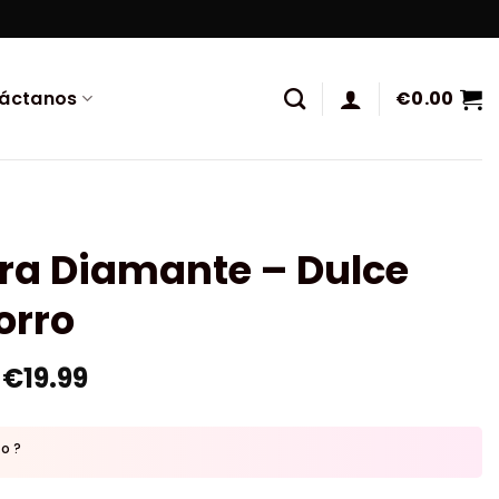
áctanos
€
0.00
ra Diamante – Dulce
orro
€
19.99
to ?