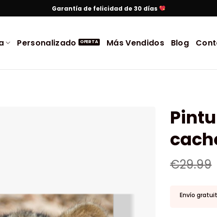
Garantía de felicidad de 30 días
a
Personalizado
Más Vendidos
Blog
Cont
Pintu
cach
€
29.99
Envío gratui