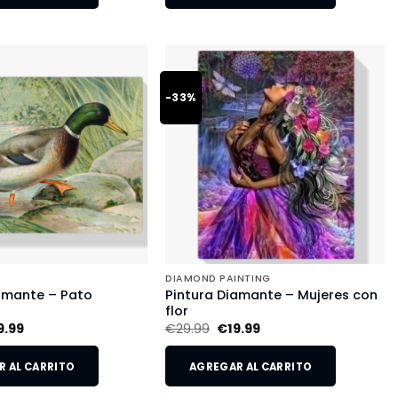
-33%
DIAMOND PAINTING
amante – Pato
Pintura Diamante – Mujeres con
flor
9.99
€
29.99
€
19.99
 AL CARRITO
AGREGAR AL CARRITO