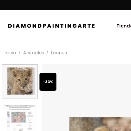
Tiend
Inicio
/
Animales
/
Leones
-33%