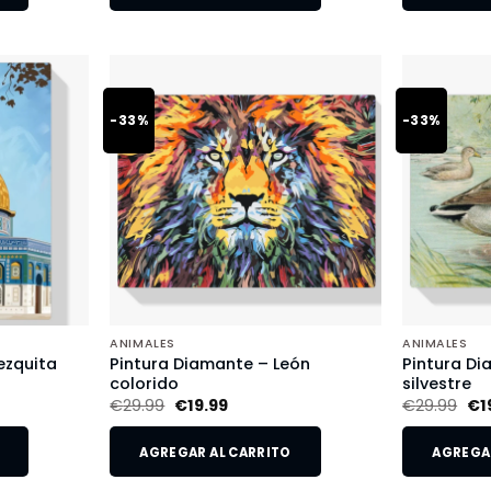
-33%
-33%
ANIMALES
ANIMALES
ezquita
Pintura Diamante – León
Pintura Di
colorido
silvestre
€
29.99
€
19.99
€
29.99
€
1
AGREGAR AL CARRITO
AGREGAR