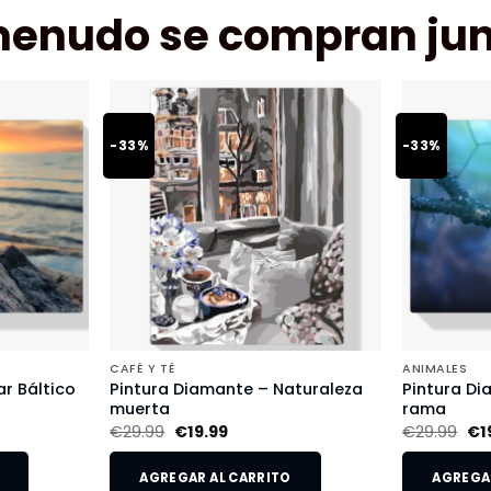
menudo se compran jun
-33%
-33%
CAFÉ Y TÉ
ANIMALES
r Báltico
Pintura Diamante – Naturaleza
Pintura Di
muerta
rama
€
29.99
€
19.99
€
29.99
€
1
AGREGAR AL CARRITO
AGREGAR