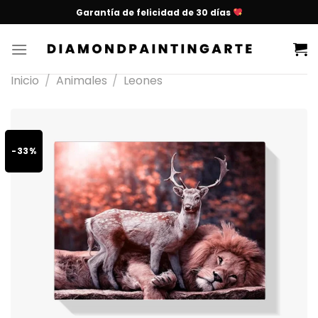
Garantía de felicidad de 30 días
Inicio
/
Animales
/
Leones
-33%