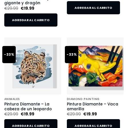
gigante y dragón
€
29.99
€
19.99
AGREGAR AL CARRITO
AGREGAR AL CARRITO
-33%
-33%
ANIMALES
DIAMOND PAINTING
Pintura Diamante – La
Pintura Diamante – Vaca
cabeza de un leopardo
amarilla
€
29.99
€
19.99
€
29.99
€
19.99
AGREGAR AL CARRITO
AGREGAR AL CARRITO