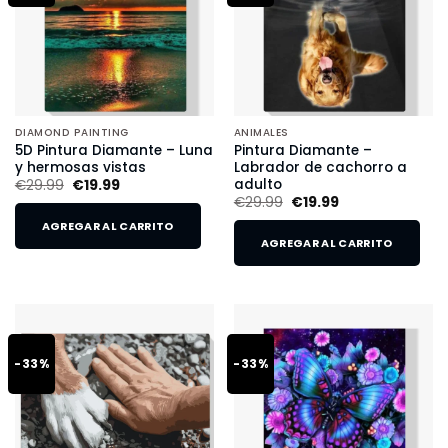
DIAMOND PAINTING
ANIMALES
5D Pintura Diamante – Luna
Pintura Diamante –
y hermosas vistas
Labrador de cachorro a
adulto
€
29.99
€
19.99
€
29.99
€
19.99
AGREGAR AL CARRITO
AGREGAR AL CARRITO
-33%
-33%