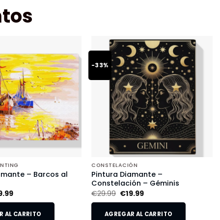
tos
-33%
INTING
CONSTELACIÓN
amante – Barcos al
Pintura Diamante –
Constelación – Géminis
9.99
€
29.99
€
19.99
 AL CARRITO
AGREGAR AL CARRITO