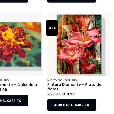
-33%
INTING
DIAMOND PAINTING
Pintura Diamante – Plato de
amante – Caléndula
flores
9.99
€
29.99
€
19.99
 AL CARRITO
AGREGAR AL CARRITO