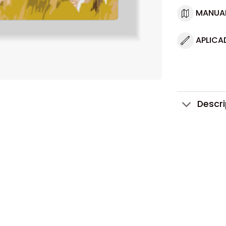
MANUA
APLICA
Descr