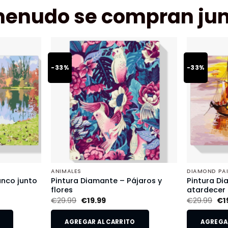
menudo se compran jun
-33%
-33%
ANIMALES
DIAMOND PA
anco junto
Pintura Diamante – Pájaros y
Pintura Di
flores
atardecer
€
29.99
€
19.99
€
29.99
€
1
AGREGAR AL CARRITO
AGREGAR