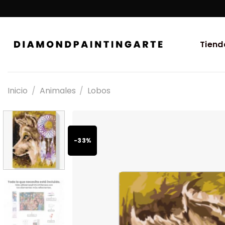
Tiend
Inicio
/
Animales
/
Lobos
-33%