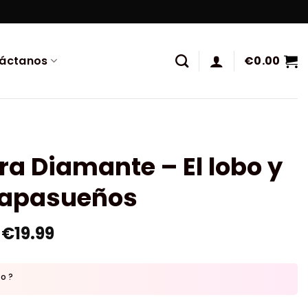
áctanos
€
0.00
ra Diamante – El lobo y
trapasueños
€
19.99
to ?