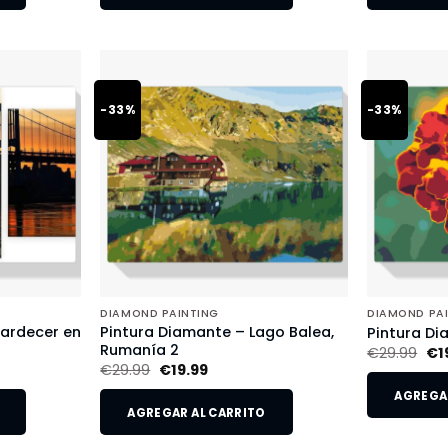
-33%
-33%
DIAMOND PAINTING
DIAMOND PA
tardecer en
Pintura Diamante – Lago Balea,
Pintura Di
Rumanía 2
€
29.99
€
1
€
29.99
€
19.99
AGREGAR
AGREGAR AL CARRITO