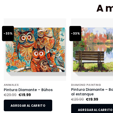
A 
-33%
-33%
ANIMALES
DIAMOND PAINTING
Pintura Diamante – B
Pintura Diamante – Búhos
al estanque
€
29.99
€
19.99
€
29.99
€
19.99
AGREGAR AL CARRITO
AGREGAR AL CARRITO