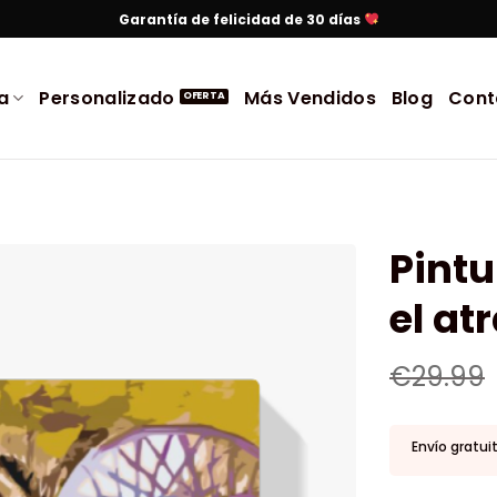
Garantía de felicidad de 30 días
a
Personalizado
Más Vendidos
Blog
Cont
Pintu
el a
€
29.99
Envío gratui