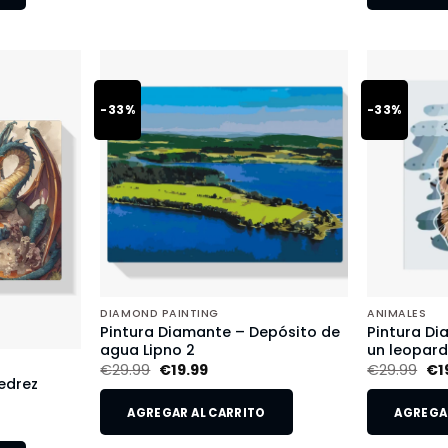
-33%
-33%
DIAMOND PAINTING
ANIMALES
Pintura Diamante – Depósito de
Pintura Di
agua Lipno 2
un leopar
€
29.99
€
19.99
€
29.99
€
1
edrez
AGREGAR AL CARRITO
AGREGAR