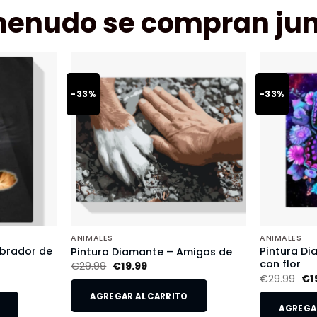
menudo se compran jun
-33%
-33%
ANIMALES
ANIMALES
abrador de
Pintura D
Pintura Diamante – Amigos de
con flor
€
29.99
€
19.99
€
29.99
€
1
AGREGAR AL CARRITO
AGREGAR