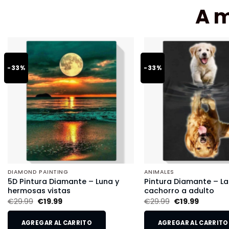
A 
-33%
-33%
DIAMOND PAINTING
ANIMALES
5D Pintura Diamante – Luna y
Pintura Diamante – L
hermosas vistas
cachorro a adulto
€
29.99
€
19.99
€
29.99
€
19.99
AGREGAR AL CARRITO
AGREGAR AL CARRITO