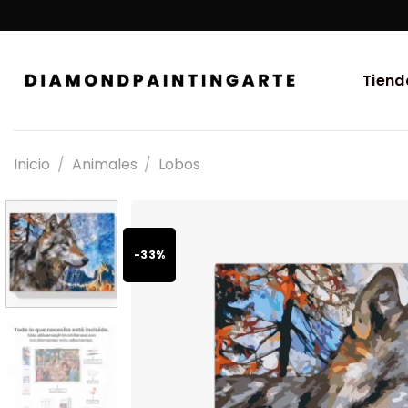
Tiend
Inicio
/
Animales
/
Lobos
-33%