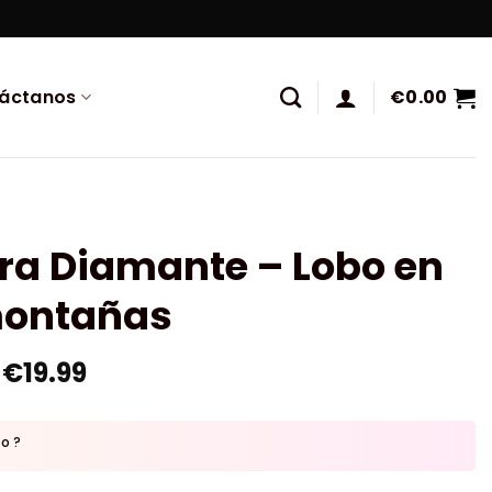
áctanos
€
0.00
ra Diamante – Lobo en
montañas
€
19.99
to ?