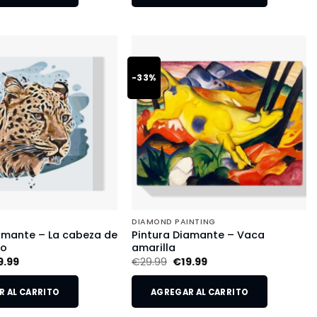
-33%
DIAMOND PAINTING
amante – La cabeza de
Pintura Diamante – Vaca
do
amarilla
9.99
€
29.99
€
19.99
 AL CARRITO
AGREGAR AL CARRITO