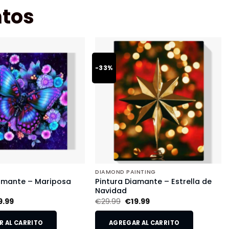
tos
-33%
DIAMOND PAINTING
iamante – Mariposa
Pintura Diamante – Estrella de
Navidad
9.99
€
29.99
€
19.99
 AL CARRITO
AGREGAR AL CARRITO