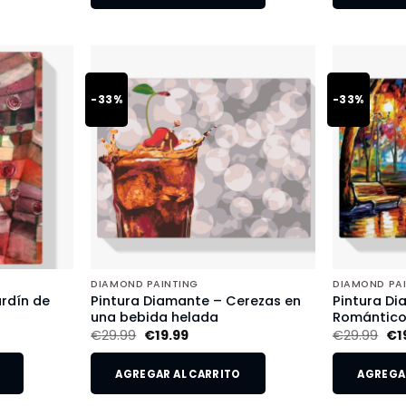
-33%
-33%
DIAMOND PAINTING
DIAMOND PA
rdín de
Pintura Diamante – Cerezas en
Pintura Di
una bebida helada
Romántic
€
29.99
€
19.99
€
29.99
€
1
AGREGAR AL CARRITO
AGREGAR