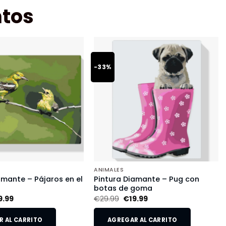
tos
-33%
ANIMALES
amante – Pájaros en el
Pintura Diamante – Pug con
botas de goma
9.99
€
29.99
€
19.99
 AL CARRITO
AGREGAR AL CARRITO