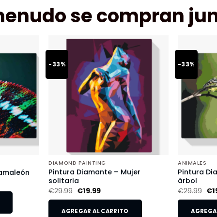
menudo se compran jun
-33%
-33%
DIAMOND PAINTING
ANIMALES
Pintura Diamante – Mujer
Pintura Di
Camaleón
solitaria
árbol
€
29.99
€
19.99
€
29.99
€
1
AGREGAR AL CARRITO
AGREGAR