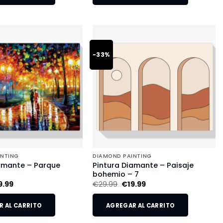
-33%
INTING
DIAMOND PAINTING
amante – Parque
Pintura Diamante – Paisaje
o
bohemio – 7
9.99
€
29.99
€
19.99
 AL CARRITO
AGREGAR AL CARRITO