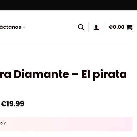
áctanos
€
0.00
ra Diamante – El pirata
€
19.99
to ?