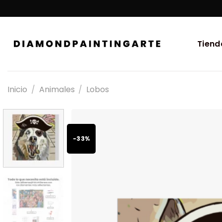
Tiend
Inicio
/
Animales
/
Lobos
-33%