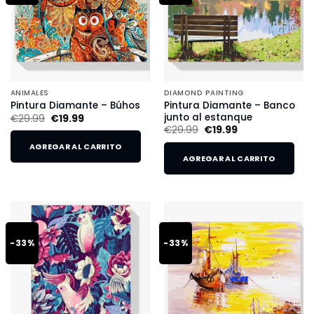
ANIMALES
DIAMOND PAINTING
Pintura Diamante – Banco
Pintura Diamante – Búhos
junto al estanque
€
29.99
€
19.99
€
29.99
€
19.99
AGREGAR AL CARRITO
AGREGAR AL CARRITO
-33%
-33%