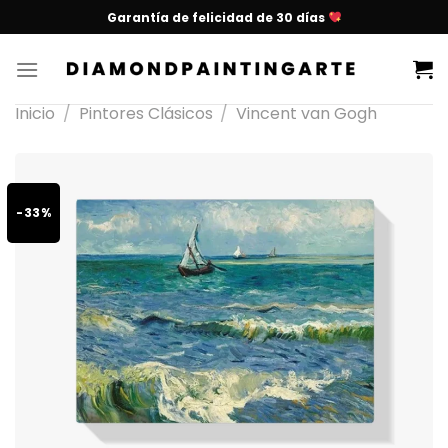
Garantía de felicidad de 30 días
Inicio
/
Pintores Clásicos
/
Vincent van Gogh
-33%