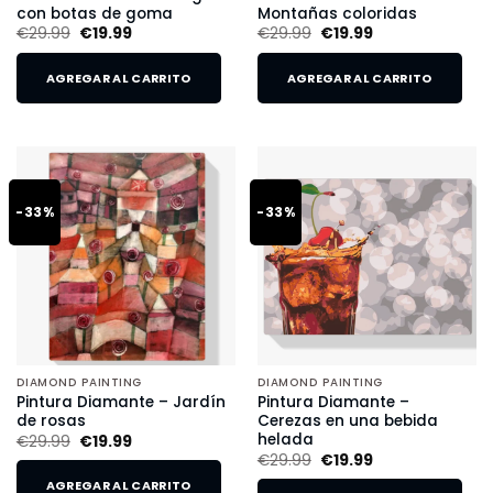
con botas de goma
Montañas coloridas
€
29.99
€
19.99
€
29.99
€
19.99
AGREGAR AL CARRITO
AGREGAR AL CARRITO
-33%
-33%
DIAMOND PAINTING
DIAMOND PAINTING
Pintura Diamante – Jardín
Pintura Diamante –
de rosas
Cerezas en una bebida
helada
€
29.99
€
19.99
€
29.99
€
19.99
AGREGAR AL CARRITO