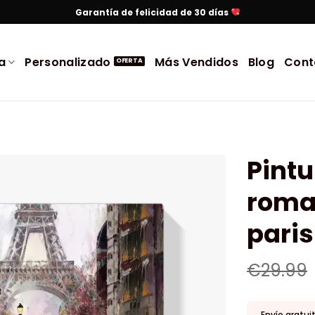
Garantía de felicidad de 30 días
a
Personalizado
Más Vendidos
Blog
Cont
Pintu
roman
paris
€
29.99
Envío gratui