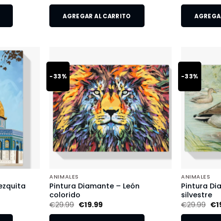
AGREGAR AL CARRITO
AGREGAR
-33%
-33%
ANIMALES
ANIMALES
ezquita
Pintura Diamante – León
Pintura Di
colorido
silvestre
€
29.99
€
19.99
€
29.99
€
1