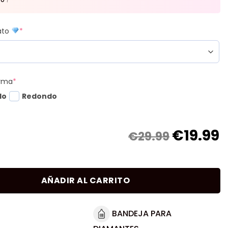
mato
*
orma
*
do
Redondo
€
19.99
€29.99
AÑADIR AL CARRITO
BANDEJA PARA