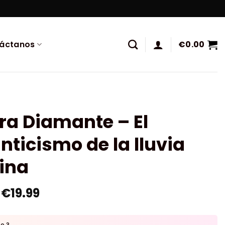
áctanos
€
0.00
ra Diamante – El
ticismo de la lluvia
ina
€
19.99
to ?