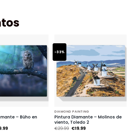
tos
-33%
DIAMOND PAINTING
amante – Búho en
Pintura Diamante – Molinos de
viento, Toledo 2
9.99
€
29.99
€
19.99