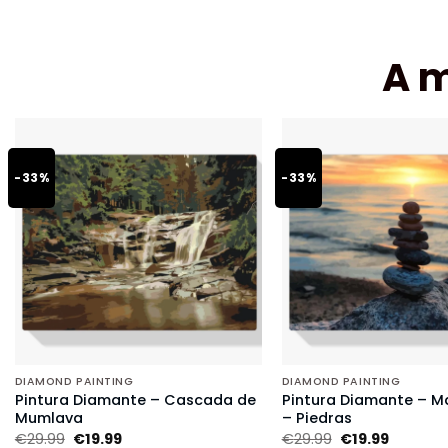
A 
-33%
-33%
DIAMOND PAINTING
DIAMOND PAINTING
Pintura Diamante – Cascada de
Pintura Diamante – Ma
Mumlava
– Piedras
€
29.99
€
19.99
€
29.99
€
19.99