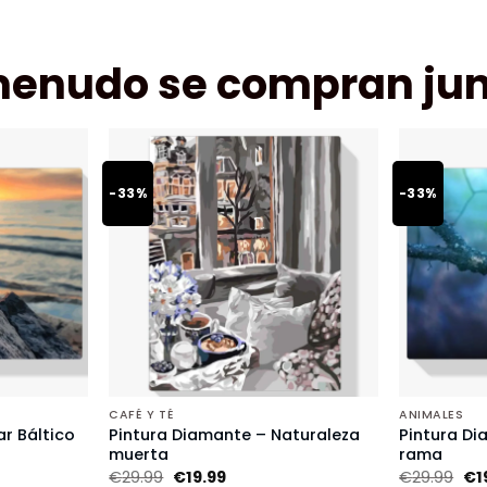
menudo se compran jun
-33%
-33%
CAFÉ Y TÉ
ANIMALES
r Báltico
Pintura Diamante – Naturaleza
Pintura Di
muerta
rama
€
29.99
€
19.99
€
29.99
€
1