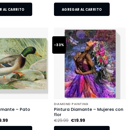
 AL CARRITO
AGREGAR AL CARRITO
-33%
DIAMOND PAINTING
amante – Pato
Pintura Diamante – Mujeres con
flor
9.99
€
29.99
€
19.99