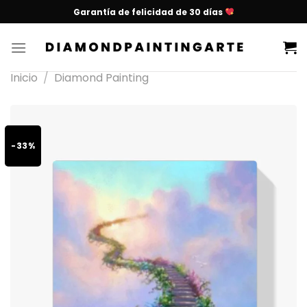
Garantía de felicidad de 30 días
Inicio
/
Diamond Painting
-33%