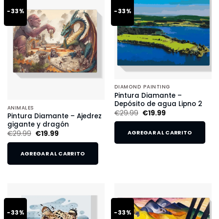
-33%
-33%
DIAMOND PAINTING
Pintura Diamante –
Depósito de agua Lipno 2
ANIMALES
€
29.99
€
19.99
Pintura Diamante – Ajedrez
gigante y dragón
€
29.99
€
19.99
AGREGAR AL CARRITO
AGREGAR AL CARRITO
-33%
-33%