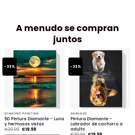
A menudo se compran
juntos
-33%
-33%
DIAMOND PAINTING
ANIMALES
5D Pintura Diamante – Luna
Pintura Diamante –
y hermosas vistas
Labrador de cachorro a
adulto
€
29.99
€
19.99
€
29.99
€
19.99