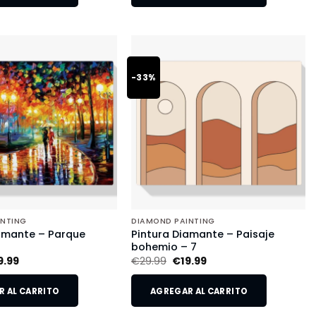
-33%
INTING
DIAMOND PAINTING
amante – Parque
Pintura Diamante – Paisaje
o
bohemio – 7
9.99
€
29.99
€
19.99
 AL CARRITO
AGREGAR AL CARRITO