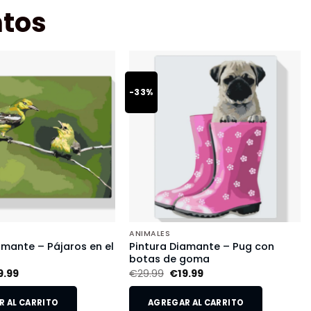
tos
-33%
ANIMALES
amante – Pájaros en el
Pintura Diamante – Pug con
botas de goma
9.99
€
29.99
€
19.99
 AL CARRITO
AGREGAR AL CARRITO