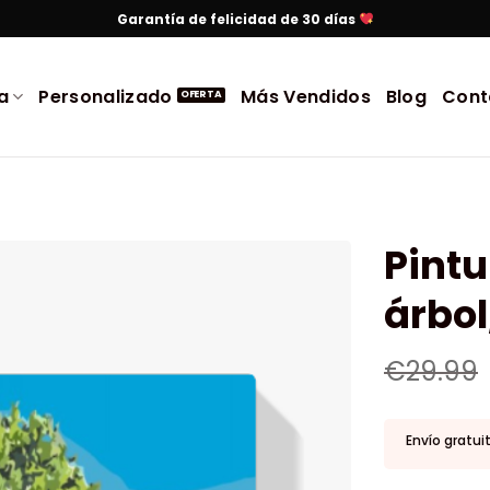
Garantía de felicidad de 30 días
a
Personalizado
Más Vendidos
Blog
Cont
Pintu
árbo
€
29.99
Envío gratui