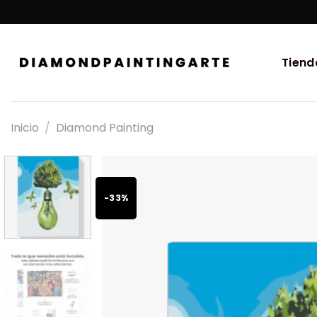
Tiend
Inicio
/
Diamond Painting
-33%