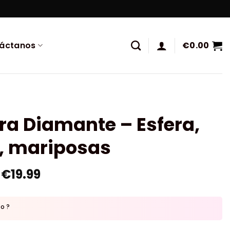
áctanos
€
0.00
ra Diamante – Esfera,
l, mariposas
€
19.99
to ?