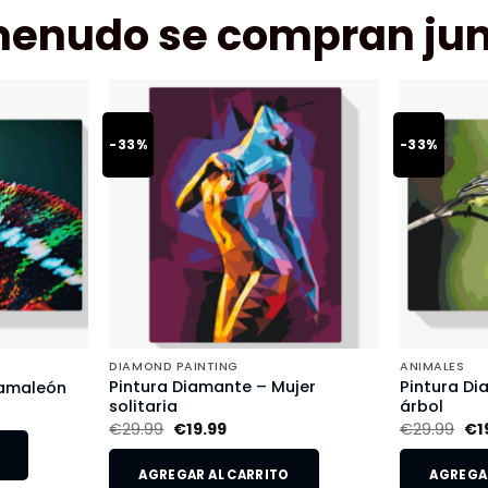
menudo se compran jun
-33%
-33%
DIAMOND PAINTING
ANIMALES
Pintura Diamante – Mujer
Pintura Di
Camaleón
solitaria
árbol
€
29.99
€
19.99
€
29.99
€
1
AGREGAR AL CARRITO
AGREGAR