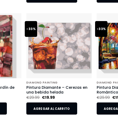
-33%
-33%
DIAMOND PAINTING
DIAMOND PA
rdín de
Pintura Diamante – Cerezas en
Pintura Di
una bebida helada
Romántic
€
29.99
€
19.99
€
29.99
€
1
AGREGAR AL CARRITO
AGREGAR