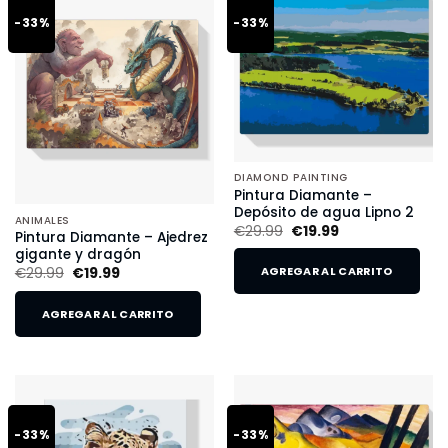
-33%
-33%
DIAMOND PAINTING
Pintura Diamante –
Depósito de agua Lipno 2
ANIMALES
€
29.99
€
19.99
Pintura Diamante – Ajedrez
gigante y dragón
€
29.99
€
19.99
AGREGAR AL CARRITO
AGREGAR AL CARRITO
-33%
-33%