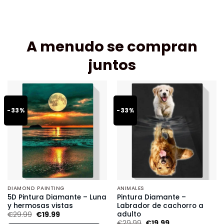
A menudo se compran
juntos
-33%
-33%
DIAMOND PAINTING
ANIMALES
5D Pintura Diamante – Luna
Pintura Diamante –
y hermosas vistas
Labrador de cachorro a
adulto
€
29.99
€
19.99
€
29.99
€
19.99