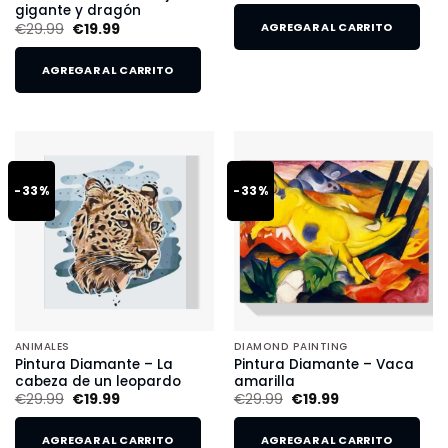
gigante y dragón
€
29.99
€
19.99
AGREGAR AL CARRITO
AGREGAR AL CARRITO
-33%
-33%
ANIMALES
DIAMOND PAINTING
Pintura Diamante – La
Pintura Diamante – Vaca
cabeza de un leopardo
amarilla
€
29.99
€
19.99
€
29.99
€
19.99
AGREGAR AL CARRITO
AGREGAR AL CARRITO