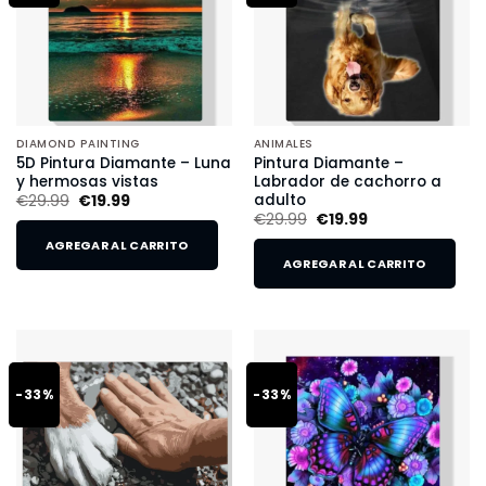
DIAMOND PAINTING
ANIMALES
5D Pintura Diamante – Luna
Pintura Diamante –
y hermosas vistas
Labrador de cachorro a
adulto
€
29.99
€
19.99
€
29.99
€
19.99
AGREGAR AL CARRITO
AGREGAR AL CARRITO
-33%
-33%