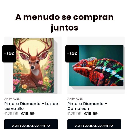
A menudo se compran
juntos
-33%
-33%
ANIMALES
ANIMALES
Pintura Diamante – Luz de
Pintura Diamante –
cervatillo
Camaleón
€
29.99
€
19.99
€
29.99
€
19.99
AGREGAR AL CARRITO
AGREGAR AL CARRITO