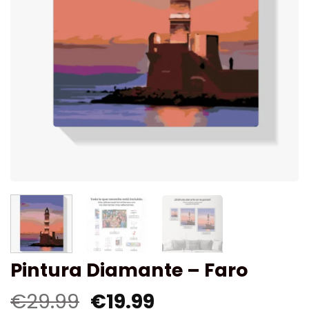
Pintura Diamante – Faro
€
29.99
€
19.99