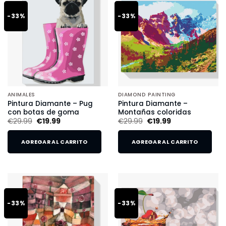
-33%
-33%
ANIMALES
DIAMOND PAINTING
Pintura Diamante – Pug
Pintura Diamante –
con botas de goma
Montañas coloridas
€
29.99
€
19.99
€
29.99
€
19.99
AGREGAR AL CARRITO
AGREGAR AL CARRITO
-33%
-33%