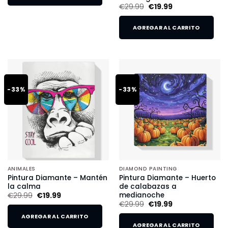
€
29.99
€
19.99
AGREGAR AL CARRITO
-33%
-33%
ANIMALES
DIAMOND PAINTING
Pintura Diamante – Mantén
Pintura Diamante – Huerto
la calma
de calabazas a
medianoche
€
29.99
€
19.99
€
29.99
€
19.99
AGREGAR AL CARRITO
AGREGAR AL CARRITO