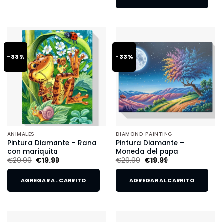
-33%
-33%
ANIMALES
DIAMOND PAINTING
Pintura Diamante – Rana
Pintura Diamante –
con mariquita
Moneda del papa
€
29.99
€
19.99
€
29.99
€
19.99
AGREGAR AL CARRITO
AGREGAR AL CARRITO