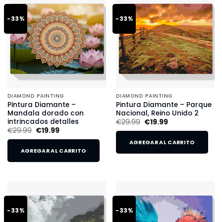
-33%
-33%
DIAMOND PAINTING
DIAMOND PAINTING
Pintura Diamante –
Pintura Diamante – Parque
Mandala dorado con
Nacional, Reino Unido 2
intrincados detalles
€
29.99
€
19.99
€
29.99
€
19.99
AGREGAR AL CARRITO
AGREGAR AL CARRITO
-33%
-33%