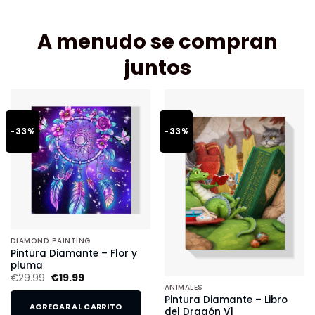
A menudo se compran
juntos
-33%
-33%
DIAMOND PAINTING
Pintura Diamante – Flor y
pluma
€
29.99
€
19.99
ANIMALES
Pintura Diamante – Libro
AGREGAR AL CARRITO
del Dragón V1