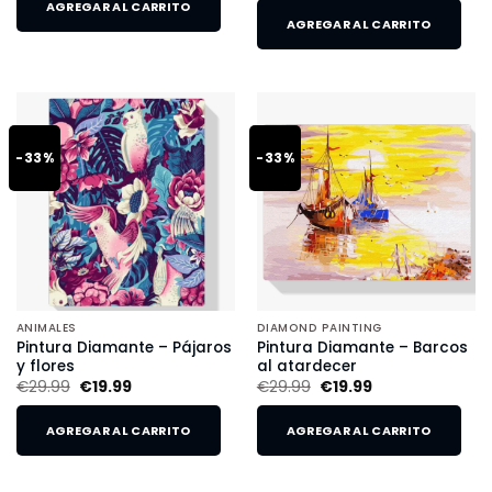
AGREGAR AL CARRITO
AGREGAR AL CARRITO
-33%
-33%
ANIMALES
DIAMOND PAINTING
Pintura Diamante – Pájaros
Pintura Diamante – Barcos
y flores
al atardecer
€
29.99
€
19.99
€
29.99
€
19.99
AGREGAR AL CARRITO
AGREGAR AL CARRITO