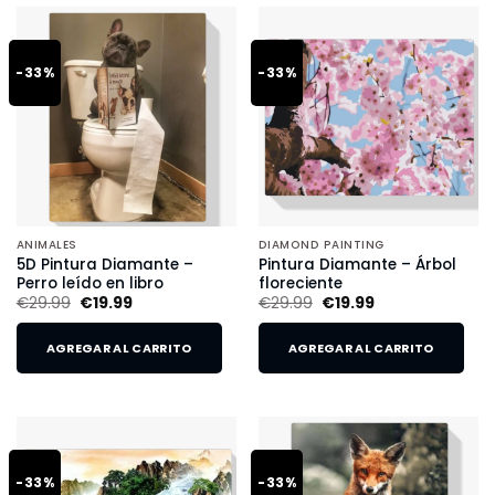
-33%
-33%
ANIMALES
DIAMOND PAINTING
5D Pintura Diamante –
Pintura Diamante – Árbol
Perro leído en libro
floreciente
€
29.99
€
19.99
€
29.99
€
19.99
AGREGAR AL CARRITO
AGREGAR AL CARRITO
-33%
-33%