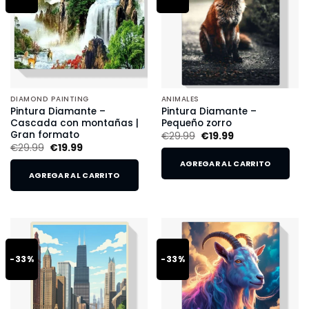
DIAMOND PAINTING
ANIMALES
Pintura Diamante –
Pintura Diamante –
Cascada con montañas |
Pequeño zorro
Gran formato
€
29.99
€
19.99
€
29.99
€
19.99
AGREGAR AL CARRITO
AGREGAR AL CARRITO
-33%
-33%