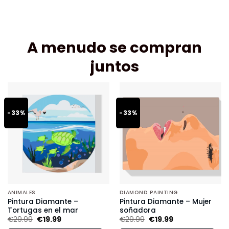
A menudo se compran
juntos
-33%
-33%
ANIMALES
DIAMOND PAINTING
Pintura Diamante –
Pintura Diamante – Mujer
Tortugas en el mar
soñadora
€
29.99
€
19.99
€
29.99
€
19.99