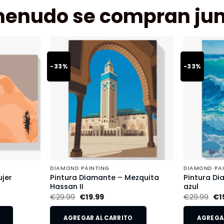
menudo se compran jun
-33%
-33%
DIAMOND PAINTING
DIAMOND PA
jer
Pintura Diamante – Mezquita
Pintura Di
Hassan II
azul
€
29.99
€
19.99
€
29.99
€
1
AGREGAR AL CARRITO
AGREGAR