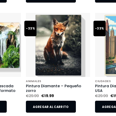
-33%
-33%
ANIMALES
CIUDADES
Cascada
Pintura Diamante – Pequeño
Pintura Di
 formato
zorro
USA
€
29.99
€
19.99
€
29.99
€
1
AGREGAR AL CARRITO
AGREGAR