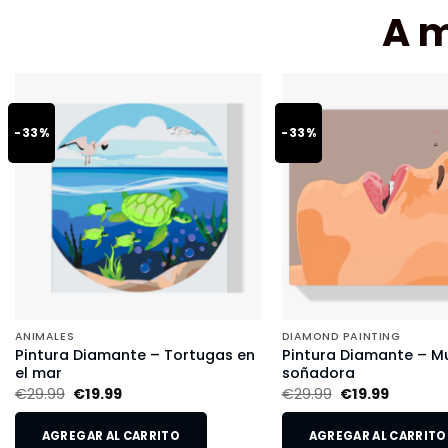
A 
-33%
-33%
ANIMALES
DIAMOND PAINTING
Pintura Diamante – Tortugas en
Pintura Diamante – Mu
el mar
soñadora
€
29.99
€
19.99
€
29.99
€
19.99
AGREGAR AL CARRITO
AGREGAR AL CARRITO