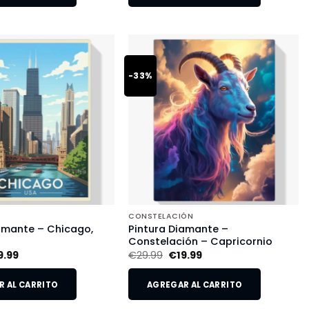
-33%
CONSTELACIÓN
amante – Chicago,
Pintura Diamante –
Constelación – Capricornio
9.99
€
29.99
€
19.99
 AL CARRITO
AGREGAR AL CARRITO