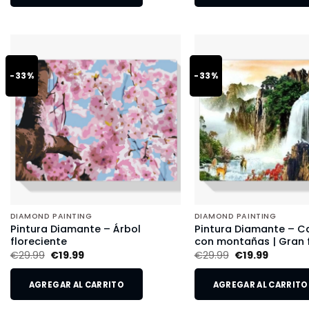
-33%
-33%
DIAMOND PAINTING
DIAMOND PAINTING
Pintura Diamante – Árbol
Pintura Diamante – 
floreciente
con montañas | Gran
€
29.99
€
19.99
€
29.99
€
19.99
AGREGAR AL CARRITO
AGREGAR AL CARRITO