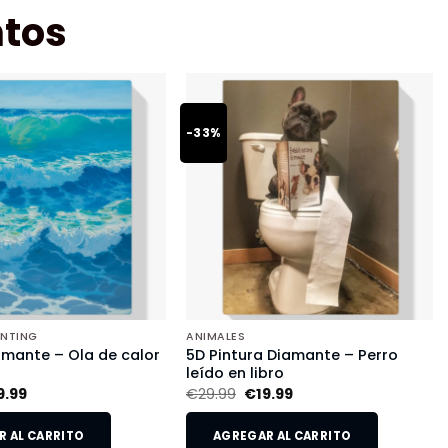
tos
-33%
INTING
ANIMALES
amante – Ola de calor
5D Pintura Diamante – Perro
leído en libro
9.99
€
29.99
€
19.99
 AL CARRITO
AGREGAR AL CARRITO