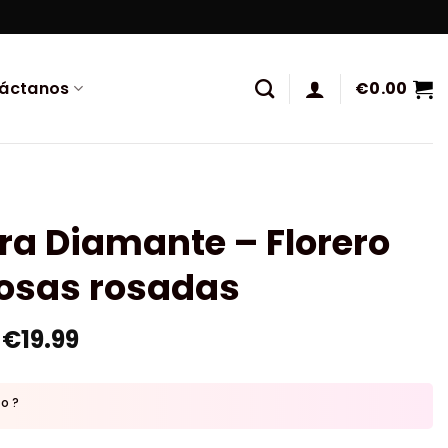
áctanos
€
0.00
ra Diamante – Florero
rosas rosadas
€
19.99
to ?