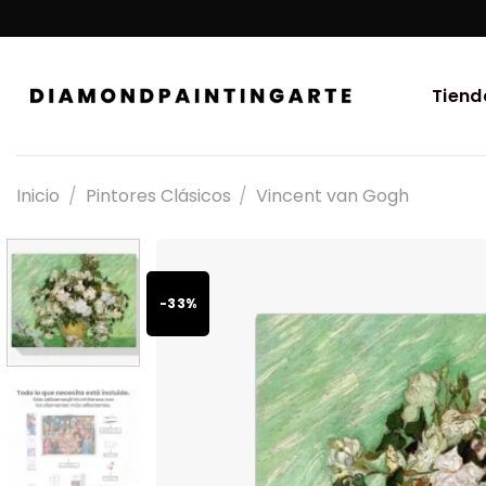
Tiend
Inicio
/
Pintores Clásicos
/
Vincent van Gogh
-33%