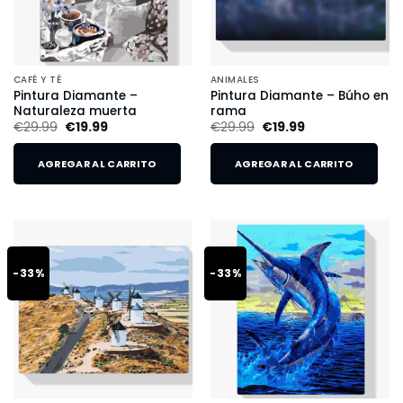
CAFÉ Y TÉ
ANIMALES
Pintura Diamante –
Pintura Diamante – Búho en
Naturaleza muerta
rama
€
29.99
€
19.99
€
29.99
€
19.99
AGREGAR AL CARRITO
AGREGAR AL CARRITO
-33%
-33%