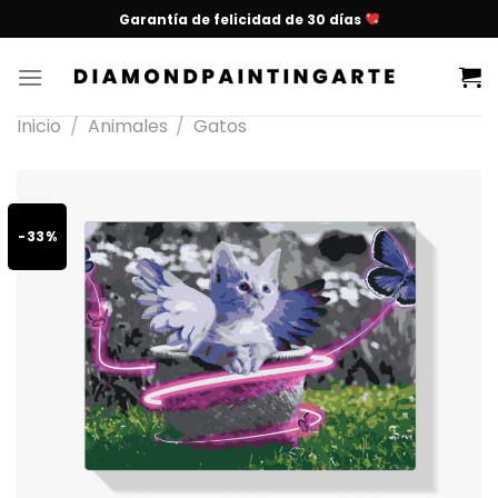
Garantía de felicidad de 30 días
Inicio
/
Animales
/
Gatos
-33%