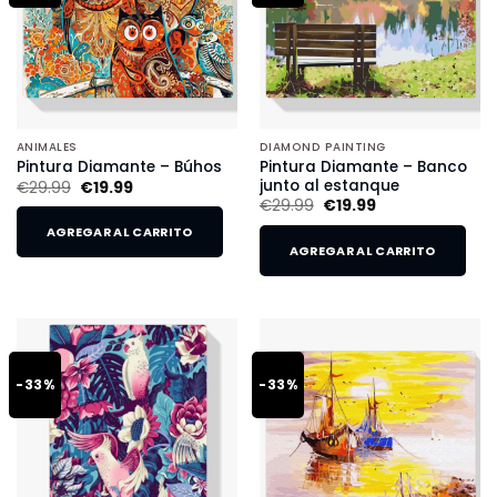
ANIMALES
DIAMOND PAINTING
Pintura Diamante – Banco
Pintura Diamante – Búhos
junto al estanque
€
29.99
€
19.99
€
29.99
€
19.99
AGREGAR AL CARRITO
AGREGAR AL CARRITO
-33%
-33%