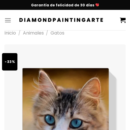
Garantía de felicidad de 30 días
Inicio
/
Animales
/
Gatos
-33%