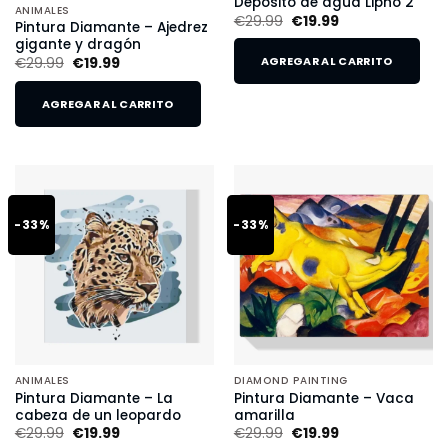
Depósito de agua Lipno 2
ANIMALES
€
29.99
€
19.99
Pintura Diamante – Ajedrez
gigante y dragón
€
29.99
€
19.99
AGREGAR AL CARRITO
AGREGAR AL CARRITO
-33%
-33%
ANIMALES
DIAMOND PAINTING
Pintura Diamante – La
Pintura Diamante – Vaca
cabeza de un leopardo
amarilla
€
29.99
€
19.99
€
29.99
€
19.99