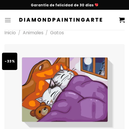
Garantía de felicidad de 30 días
Inicio
/
Animales
/
Gatos
-33%