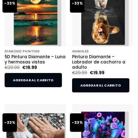
-33%
-33%
DIAMOND PAINTING
ANIMALES
5D Pintura Diamante – Luna
Pintura Diamante –
y hermosas vistas
Labrador de cachorro a
adulto
€
29.99
€
19.99
€
29.99
€
19.99
AGREGAR AL CARRITO
AGREGAR AL CARRITO
-33%
-33%