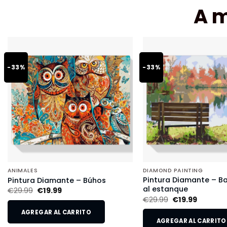
A 
-33%
-33%
ANIMALES
DIAMOND PAINTING
Pintura Diamante – B
Pintura Diamante – Búhos
al estanque
€
29.99
€
19.99
€
29.99
€
19.99
AGREGAR AL CARRITO
AGREGAR AL CARRITO