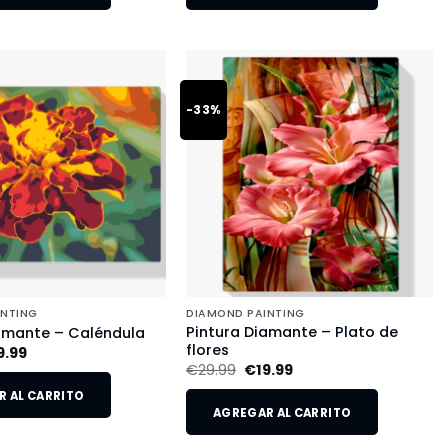
-33%
INTING
DIAMOND PAINTING
Pintura Diamante – Plato de
amante – Caléndula
flores
9.99
€
29.99
€
19.99
 AL CARRITO
AGREGAR AL CARRITO