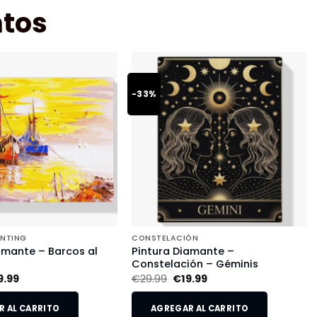
tos
-33%
INTING
CONSTELACIÓN
amante – Barcos al
Pintura Diamante –
Constelación – Géminis
9.99
€
29.99
€
19.99
 AL CARRITO
AGREGAR AL CARRITO