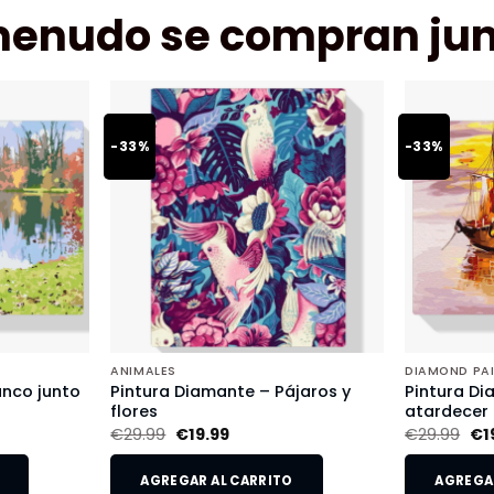
menudo se compran jun
-33%
-33%
ANIMALES
DIAMOND PA
anco junto
Pintura Diamante – Pájaros y
Pintura Di
flores
atardecer
€
29.99
€
19.99
€
29.99
€
1
AGREGAR AL CARRITO
AGREGAR