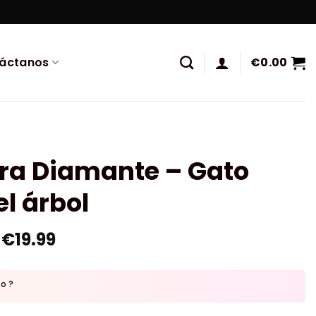
áctanos
€
0.00
ura Diamante – Gato
el árbol
€
19.99
to ?