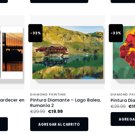
-33%
-33%
DIAMOND PAINTING
DIAMOND PA
tardecer en
Pintura Diamante – Lago Balea,
Pintura Di
Rumanía 2
€
29.99
€
1
€
29.99
€
19.99
AGREGAR
AGREGAR AL CARRITO