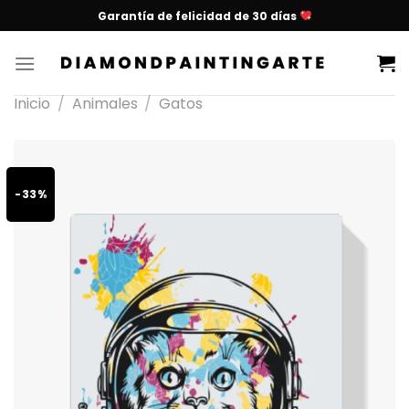
Garantía de felicidad de 30 días
Inicio
/
Animales
/
Gatos
-33%