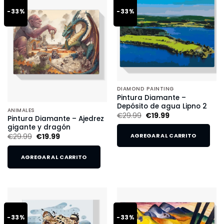
-33%
-33%
DIAMOND PAINTING
Pintura Diamante –
Depósito de agua Lipno 2
ANIMALES
€
29.99
€
19.99
Pintura Diamante – Ajedrez
gigante y dragón
€
29.99
€
19.99
AGREGAR AL CARRITO
AGREGAR AL CARRITO
-33%
-33%