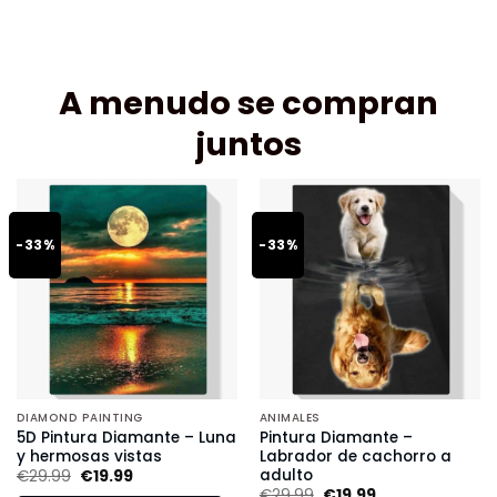
A menudo se compran
juntos
-33%
-33%
DIAMOND PAINTING
ANIMALES
5D Pintura Diamante – Luna
Pintura Diamante –
y hermosas vistas
Labrador de cachorro a
adulto
€
29.99
€
19.99
€
29.99
€
19.99