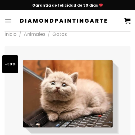
Garantía de felicidad de 30 días
Inicio
/
Animales
/
Gatos
-33%