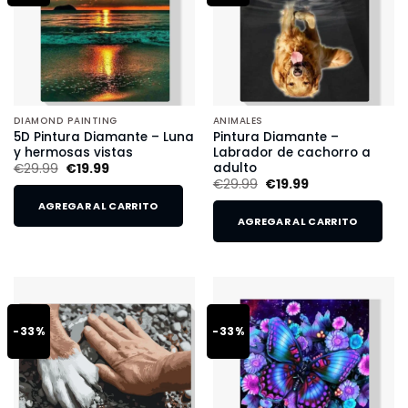
DIAMOND PAINTING
ANIMALES
5D Pintura Diamante – Luna
Pintura Diamante –
y hermosas vistas
Labrador de cachorro a
adulto
€
29.99
€
19.99
€
29.99
€
19.99
AGREGAR AL CARRITO
AGREGAR AL CARRITO
-33%
-33%