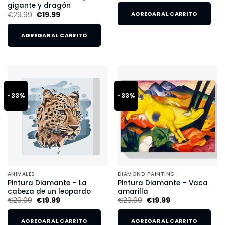
gigante y dragón
€
29.99
€
19.99
AGREGAR AL CARRITO
AGREGAR AL CARRITO
-33%
-33%
ANIMALES
DIAMOND PAINTING
Pintura Diamante – La
Pintura Diamante – Vaca
cabeza de un leopardo
amarilla
€
29.99
€
19.99
€
29.99
€
19.99
AGREGAR AL CARRITO
AGREGAR AL CARRITO