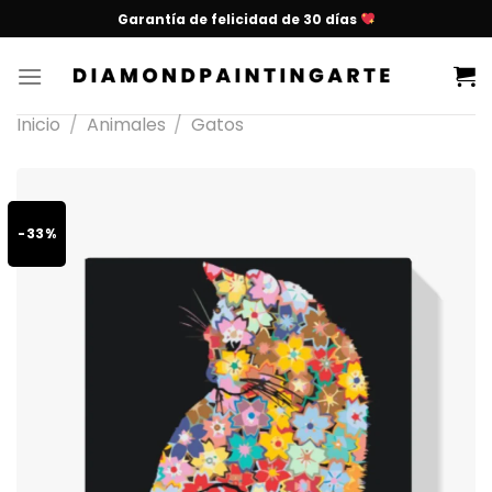
Garantía de felicidad de 30 días
Inicio
/
Animales
/
Gatos
-33%