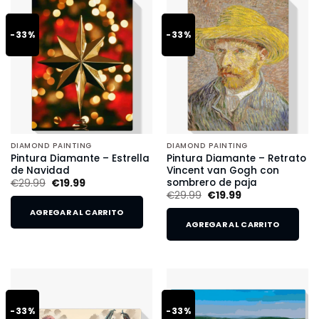
-33%
-33%
DIAMOND PAINTING
DIAMOND PAINTING
Pintura Diamante – Estrella
Pintura Diamante – Retrato
de Navidad
Vincent van Gogh con
sombrero de paja
€
29.99
€
19.99
€
29.99
€
19.99
AGREGAR AL CARRITO
AGREGAR AL CARRITO
-33%
-33%