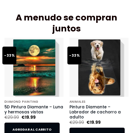
A menudo se compran
juntos
-33%
-33%
DIAMOND PAINTING
ANIMALES
5D Pintura Diamante – Luna
Pintura Diamante –
y hermosas vistas
Labrador de cachorro a
adulto
€
29.99
€
19.99
€
29.99
€
19.99
AGREGAR AL CARRITO