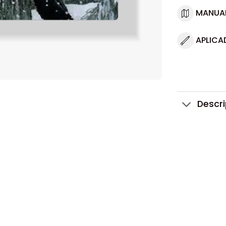
MANUA
APLICA
Descr