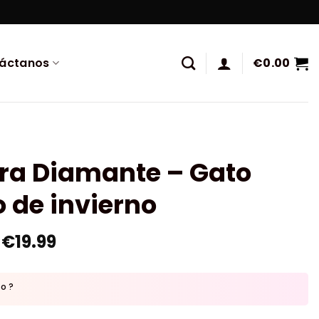
áctanos
€
0.00
ura Diamante – Gato
 de invierno
€
19.99
to ?