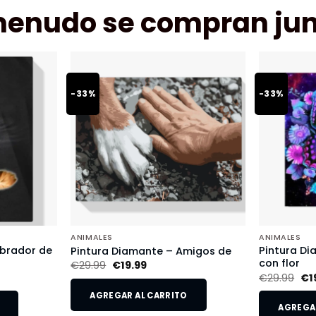
menudo se compran jun
-33%
-33%
ANIMALES
ANIMALES
abrador de
Pintura D
Pintura Diamante – Amigos de
con flor
€
29.99
€
19.99
€
29.99
€
1
AGREGAR AL CARRITO
AGREGAR