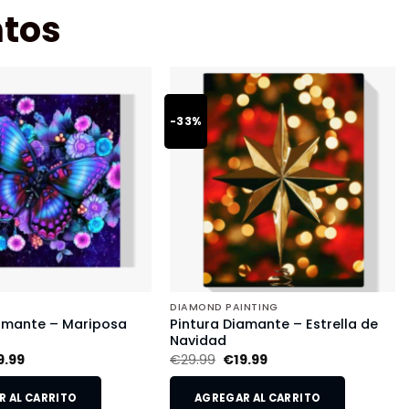
tos
-33%
DIAMOND PAINTING
iamante – Mariposa
Pintura Diamante – Estrella de
Navidad
9.99
€
29.99
€
19.99
 AL CARRITO
AGREGAR AL CARRITO