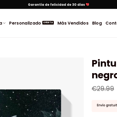
Garantía de felicidad de 30 días
a
Personalizado
Más Vendidos
Blog
Cont
Pint
negro
€
29.99
Envío gratui