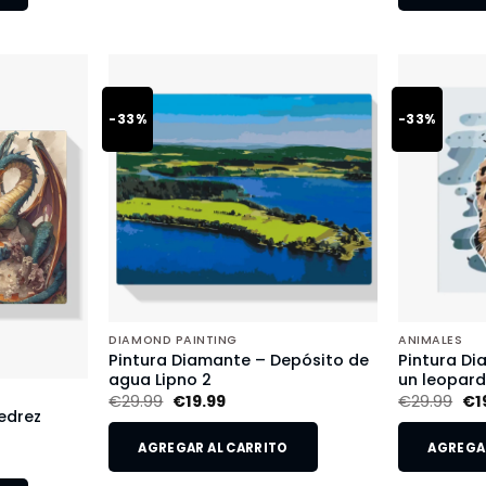
-33%
-33%
DIAMOND PAINTING
ANIMALES
Pintura Diamante – Depósito de
Pintura Di
agua Lipno 2
un leopar
€
29.99
€
19.99
€
29.99
€
1
edrez
AGREGAR AL CARRITO
AGREGAR