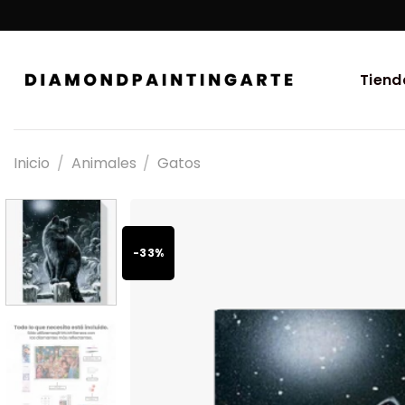
Tiend
Inicio
/
Animales
/
Gatos
-33%