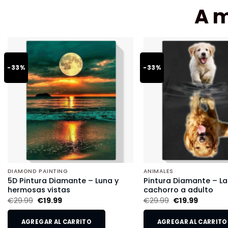
A 
-33%
-33%
DIAMOND PAINTING
ANIMALES
5D Pintura Diamante – Luna y
Pintura Diamante – L
hermosas vistas
cachorro a adulto
€
29.99
€
19.99
€
29.99
€
19.99
AGREGAR AL CARRITO
AGREGAR AL CARRITO