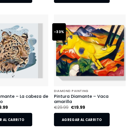
-33%
DIAMOND PAINTING
amante – La cabeza de
Pintura Diamante – Vaca
do
amarilla
9.99
€
29.99
€
19.99
 AL CARRITO
AGREGAR AL CARRITO