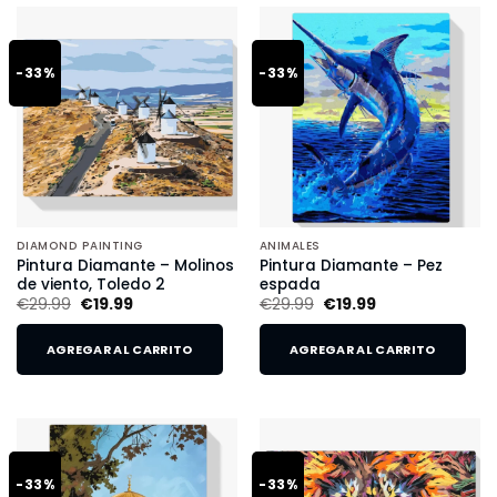
-33%
-33%
DIAMOND PAINTING
ANIMALES
Pintura Diamante – Molinos
Pintura Diamante – Pez
de viento, Toledo 2
espada
€
29.99
€
19.99
€
29.99
€
19.99
AGREGAR AL CARRITO
AGREGAR AL CARRITO
-33%
-33%