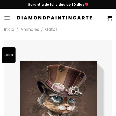
Garantía de felicidad de 30 días
Inicio
/
Animales
/
Gatos
-33%