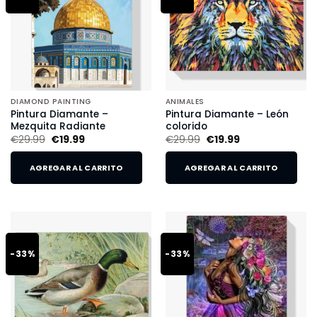
DIAMOND PAINTING
ANIMALES
Pintura Diamante –
Pintura Diamante – León
Mezquita Radiante
colorido
€
29.99
€
19.99
€
29.99
€
19.99
AGREGAR AL CARRITO
AGREGAR AL CARRITO
-33%
-33%