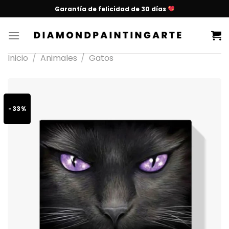
Garantía de felicidad de 30 días
Inicio
/
Animales
/
Gatos
-33%