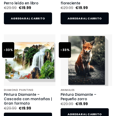
Perro leído en libro
floreciente
€
29.99
€
19.99
€
29.99
€
19.99
AGREGAR AL CARRITO
AGREGAR AL CARRITO
-33%
-33%
DIAMOND PAINTING
ANIMALES
Pintura Diamante –
Pintura Diamante –
Cascada con montañas |
Pequeño zorro
Gran formato
€
29.99
€
19.99
€
29.99
€
19.99
AGREGAR AL CARRITO