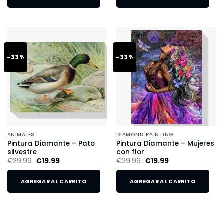
-33%
-33%
ANIMALES
DIAMOND PAINTING
Pintura Diamante – Pato
Pintura Diamante – Mujeres
silvestre
con flor
€
29.99
€
19.99
€
29.99
€
19.99
AGREGAR AL CARRITO
AGREGAR AL CARRITO