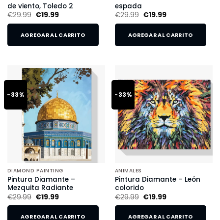
de viento, Toledo 2
espada
€
29.99
€
19.99
€
29.99
€
19.99
AGREGAR AL CARRITO
AGREGAR AL CARRITO
-33%
-33%
DIAMOND PAINTING
ANIMALES
Pintura Diamante –
Pintura Diamante – León
Mezquita Radiante
colorido
€
29.99
€
19.99
€
29.99
€
19.99
AGREGAR AL CARRITO
AGREGAR AL CARRITO