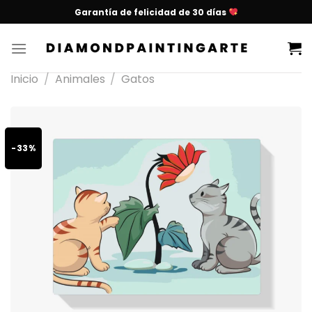
Garantía de felicidad de 30 días
Inicio
/
Animales
/
Gatos
-33%