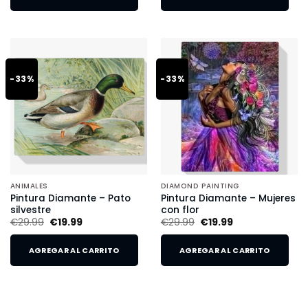
-33%
-33%
ANIMALES
DIAMOND PAINTING
Pintura Diamante – Pato
Pintura Diamante – Mujeres
silvestre
con flor
€
29.99
€
19.99
€
29.99
€
19.99
AGREGAR AL CARRITO
AGREGAR AL CARRITO