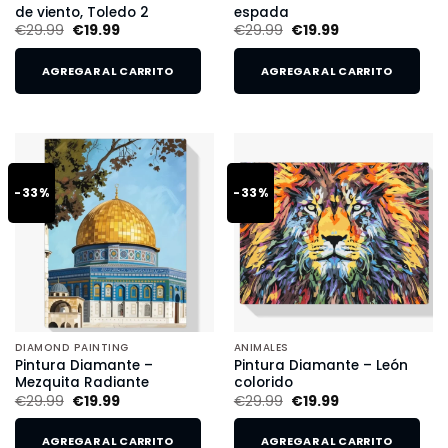
de viento, Toledo 2
espada
€
29.99
€
19.99
€
29.99
€
19.99
AGREGAR AL CARRITO
AGREGAR AL CARRITO
-33%
-33%
DIAMOND PAINTING
ANIMALES
Pintura Diamante –
Pintura Diamante – León
Mezquita Radiante
colorido
€
29.99
€
19.99
€
29.99
€
19.99
AGREGAR AL CARRITO
AGREGAR AL CARRITO