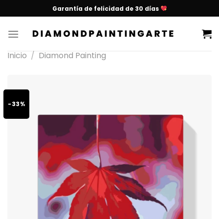
Garantía de felicidad de 30 días
Inicio
/
Diamond Painting
-33%