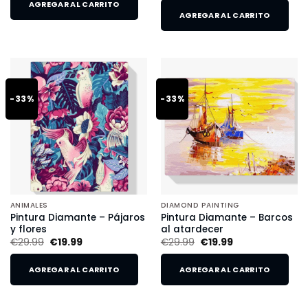
AGREGAR AL CARRITO
AGREGAR AL CARRITO
-33%
-33%
ANIMALES
DIAMOND PAINTING
Pintura Diamante – Pájaros
Pintura Diamante – Barcos
y flores
al atardecer
€
29.99
€
19.99
€
29.99
€
19.99
AGREGAR AL CARRITO
AGREGAR AL CARRITO