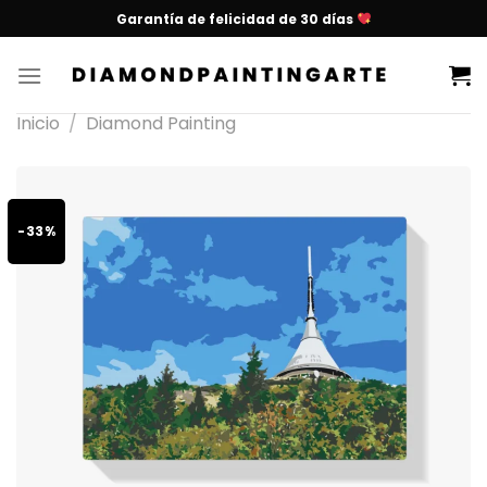
Garantía de felicidad de 30 días
Inicio
/
Diamond Painting
-33%