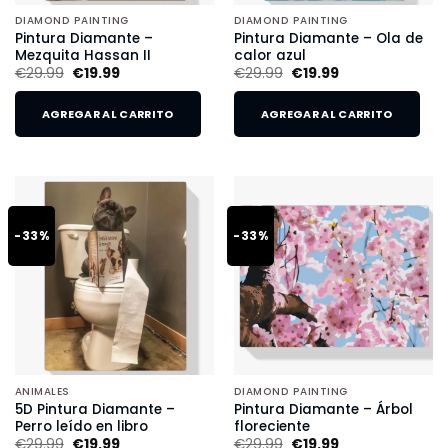
DIAMOND PAINTING
DIAMOND PAINTING
Pintura Diamante –
Pintura Diamante – Ola de
Mezquita Hassan II
calor azul
€
29.99
€
19.99
€
29.99
€
19.99
AGREGAR AL CARRITO
AGREGAR AL CARRITO
-33%
-33%
ANIMALES
DIAMOND PAINTING
5D Pintura Diamante –
Pintura Diamante – Árbol
Perro leído en libro
floreciente
€
29.99
€
19.99
€
29.99
€
19.99