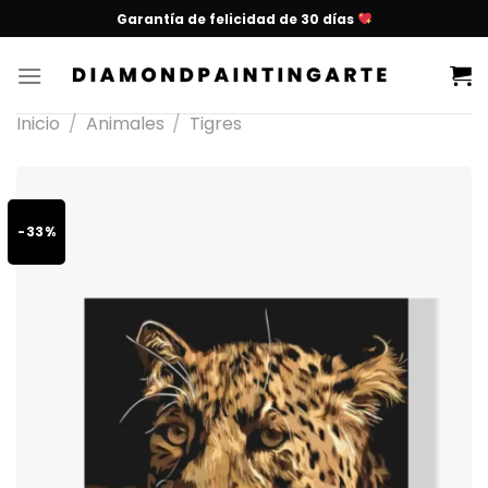
Garantía de felicidad de 30 días
Inicio
/
Animales
/
Tigres
-33%