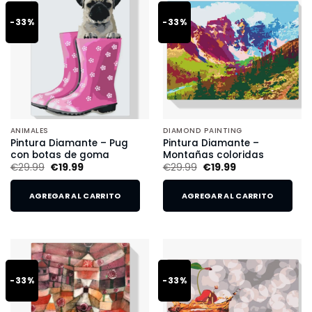
-33%
-33%
ANIMALES
DIAMOND PAINTING
Pintura Diamante – Pug
Pintura Diamante –
con botas de goma
Montañas coloridas
€
29.99
€
19.99
€
29.99
€
19.99
AGREGAR AL CARRITO
AGREGAR AL CARRITO
-33%
-33%