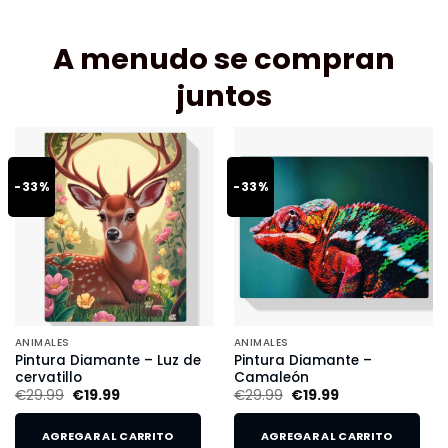
A menudo se compran
juntos
-33%
-33%
ANIMALES
ANIMALES
Pintura Diamante – Luz de
Pintura Diamante –
cervatillo
Camaleón
€
29.99
€
19.99
€
29.99
€
19.99
AGREGAR AL CARRITO
AGREGAR AL CARRITO