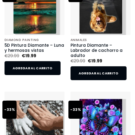
DIAMOND PAINTING
ANIMALES
5D Pintura Diamante – Luna
Pintura Diamante –
y hermosas vistas
Labrador de cachorro a
adulto
€
29.99
€
19.99
€
29.99
€
19.99
AGREGAR AL CARRITO
AGREGAR AL CARRITO
-33%
-33%