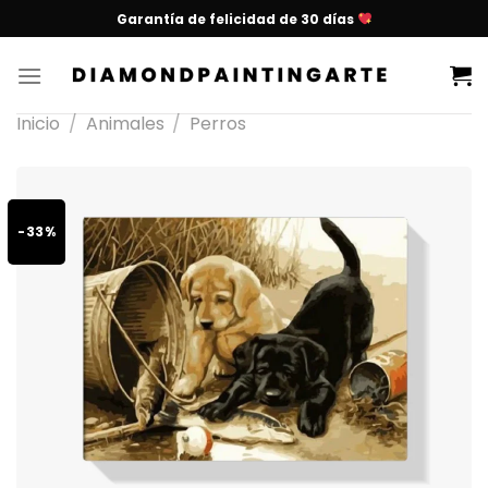
Garantía de felicidad de 30 días
Inicio
/
Animales
/
Perros
-33%