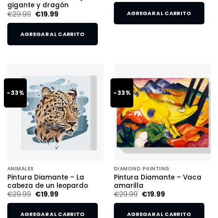
gigante y dragón
€
29.99
€
19.99
AGREGAR AL CARRITO
AGREGAR AL CARRITO
-33%
-33%
ANIMALES
DIAMOND PAINTING
Pintura Diamante – La
Pintura Diamante – Vaca
cabeza de un leopardo
amarilla
€
29.99
€
19.99
€
29.99
€
19.99
AGREGAR AL CARRITO
AGREGAR AL CARRITO