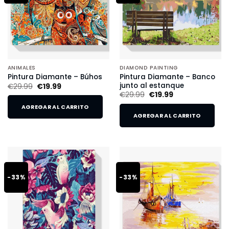
ANIMALES
DIAMOND PAINTING
Pintura Diamante – Banco
Pintura Diamante – Búhos
junto al estanque
€
29.99
€
19.99
€
29.99
€
19.99
AGREGAR AL CARRITO
AGREGAR AL CARRITO
-33%
-33%