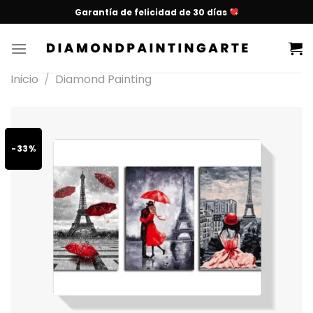
Garantía de felicidad de 30 días
Inicio
/
Diamond Painting
-33%