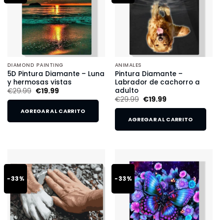
DIAMOND PAINTING
ANIMALES
5D Pintura Diamante – Luna
Pintura Diamante –
y hermosas vistas
Labrador de cachorro a
adulto
€
29.99
€
19.99
€
29.99
€
19.99
AGREGAR AL CARRITO
AGREGAR AL CARRITO
-33%
-33%