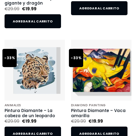
gigante y dragón
€
29.99
€
19.99
AGREGAR AL CARRITO
AGREGAR AL CARRITO
-33%
-33%
ANIMALES
DIAMOND PAINTING
Pintura Diamante – La
Pintura Diamante – Vaca
cabeza de un leopardo
amarilla
€
29.99
€
19.99
€
29.99
€
19.99
AGREGAR AL CARRITO
AGREGAR AL CARRITO