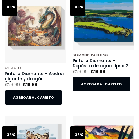
-33%
-33%
DIAMOND PAINTING
Pintura Diamante –
Depósito de agua Lipno 2
ANIMALES
€
29.99
€
19.99
Pintura Diamante – Ajedrez
gigante y dragón
€
29.99
€
19.99
AGREGAR AL CARRITO
AGREGAR AL CARRITO
-33%
-33%