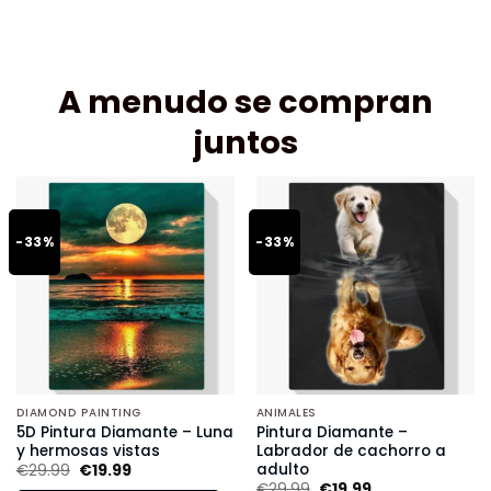
A menudo se compran
juntos
-33%
-33%
DIAMOND PAINTING
ANIMALES
5D Pintura Diamante – Luna
Pintura Diamante –
y hermosas vistas
Labrador de cachorro a
adulto
€
29.99
€
19.99
€
29.99
€
19.99