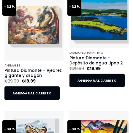
-33%
-33%
DIAMOND PAINTING
Pintura Diamante –
Depósito de agua Lipno 2
ANIMALES
€
29.99
€
19.99
Pintura Diamante – Ajedrez
gigante y dragón
€
29.99
€
19.99
AGREGAR AL CARRITO
AGREGAR AL CARRITO
-33%
-33%