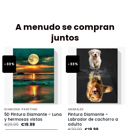
A menudo se compran
juntos
-33%
-33%
DIAMOND PAINTING
ANIMALES
5D Pintura Diamante – Luna
Pintura Diamante –
y hermosas vistas
Labrador de cachorro a
adulto
€
29.99
€
19.99
€
29.99
€
19.99