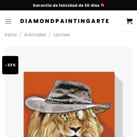
Garantía de felicidad de 30 días
Inicio
/
Animales
/
Leones
-33%