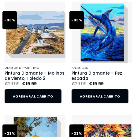
-33%
-33%
DIAMOND PAINTING
ANIMALES
Pintura Diamante – Molinos
Pintura Diamante – Pez
de viento, Toledo 2
espada
€
29.99
€
19.99
€
29.99
€
19.99
AGREGAR AL CARRITO
AGREGAR AL CARRITO
-33%
-33%