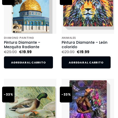
DIAMOND PAINTING
ANIMALES
Pintura Diamante –
Pintura Diamante – León
Mezquita Radiante
colorido
€
29.99
€
19.99
€
29.99
€
19.99
AGREGAR AL CARRITO
AGREGAR AL CARRITO
-33%
-33%