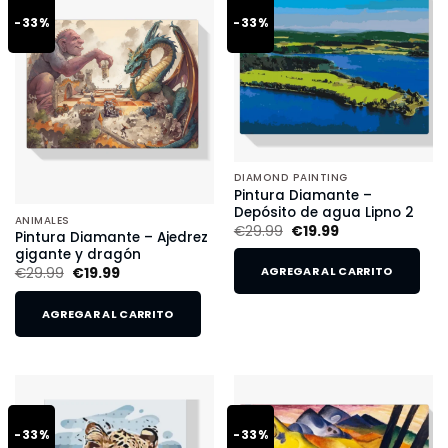
-33%
-33%
DIAMOND PAINTING
Pintura Diamante –
Depósito de agua Lipno 2
ANIMALES
€
29.99
€
19.99
Pintura Diamante – Ajedrez
gigante y dragón
€
29.99
€
19.99
AGREGAR AL CARRITO
AGREGAR AL CARRITO
-33%
-33%