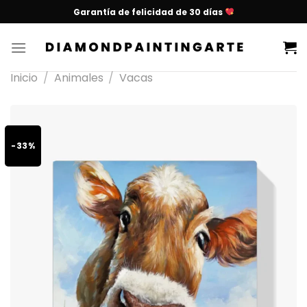
Garantía de felicidad de 30 días
Inicio
/
Animales
/
Vacas
-33%