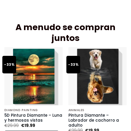
A menudo se compran
juntos
-33%
-33%
DIAMOND PAINTING
ANIMALES
5D Pintura Diamante – Luna
Pintura Diamante –
y hermosas vistas
Labrador de cachorro a
adulto
€
29.99
€
19.99
€
29.99
€
19.99