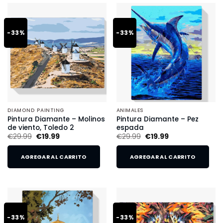
-33%
-33%
DIAMOND PAINTING
ANIMALES
Pintura Diamante – Molinos
Pintura Diamante – Pez
de viento, Toledo 2
espada
€
29.99
€
19.99
€
29.99
€
19.99
AGREGAR AL CARRITO
AGREGAR AL CARRITO
-33%
-33%