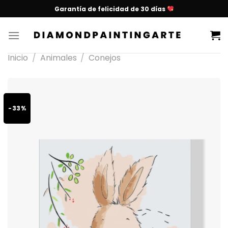
Garantía de felicidad de 30 días
Inicio
/
Animales
/
Conejos
-33%