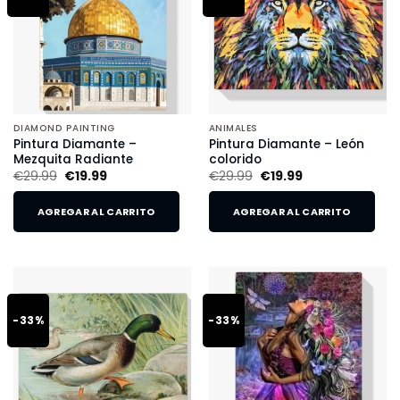
DIAMOND PAINTING
ANIMALES
Pintura Diamante –
Pintura Diamante – León
Mezquita Radiante
colorido
€
29.99
€
19.99
€
29.99
€
19.99
AGREGAR AL CARRITO
AGREGAR AL CARRITO
-33%
-33%