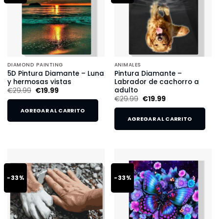
DIAMOND PAINTING
ANIMALES
5D Pintura Diamante – Luna
Pintura Diamante –
y hermosas vistas
Labrador de cachorro a
adulto
€
29.99
€
19.99
€
29.99
€
19.99
AGREGAR AL CARRITO
AGREGAR AL CARRITO
-33%
-33%