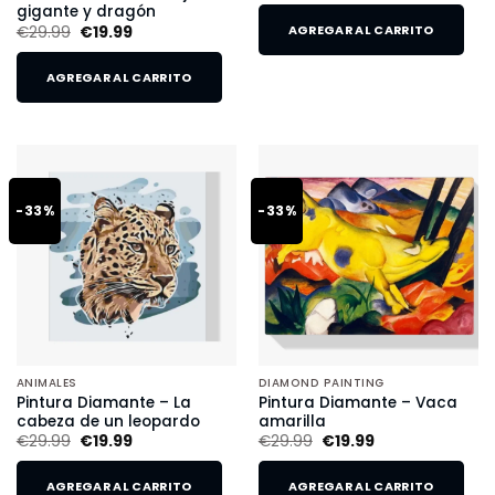
gigante y dragón
€
29.99
€
19.99
AGREGAR AL CARRITO
AGREGAR AL CARRITO
-33%
-33%
ANIMALES
DIAMOND PAINTING
Pintura Diamante – La
Pintura Diamante – Vaca
cabeza de un leopardo
amarilla
€
29.99
€
19.99
€
29.99
€
19.99
AGREGAR AL CARRITO
AGREGAR AL CARRITO