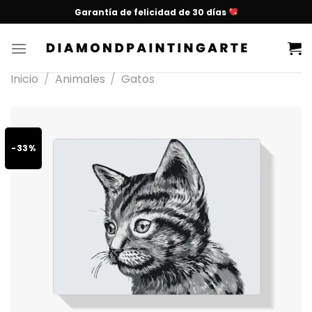
Garantía de felicidad de 30 días
Inicio
/
Animales
/
Gatos
-33%