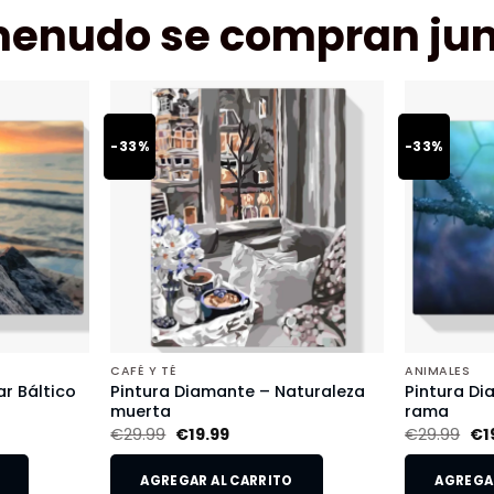
menudo se compran jun
-33%
-33%
CAFÉ Y TÉ
ANIMALES
r Báltico
Pintura Diamante – Naturaleza
Pintura Di
muerta
rama
€
29.99
€
19.99
€
29.99
€
1
AGREGAR AL CARRITO
AGREGAR