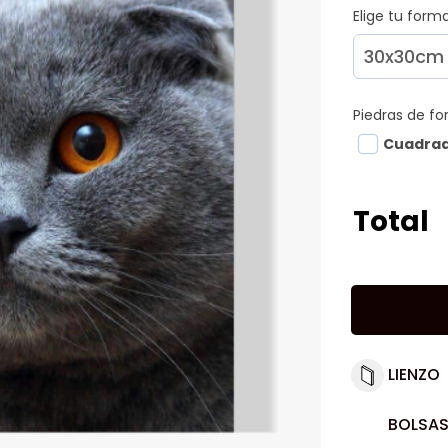
Elige tu for
Piedras de f
Cuadra
Total
LIENZO
BOLSAS