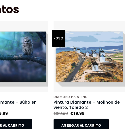
tos
-33%
DIAMOND PAINTING
amante – Búho en
Pintura Diamante – Molinos de
viento, Toledo 2
9.99
€
29.99
€
19.99
 AL CARRITO
AGREGAR AL CARRITO