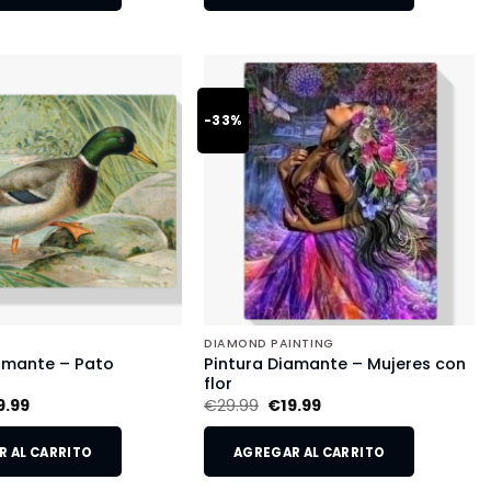
-33%
DIAMOND PAINTING
amante – Pato
Pintura Diamante – Mujeres con
flor
9.99
€
29.99
€
19.99
 AL CARRITO
AGREGAR AL CARRITO