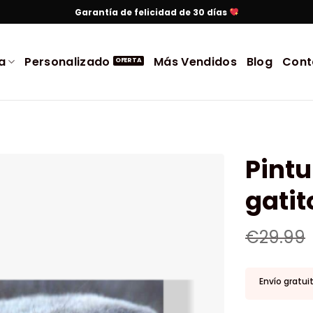
Garantía de felicidad de 30 días
a
Personalizado
Más Vendidos
Blog
Cont
Pintu
gatit
€
29.99
Envío gratui