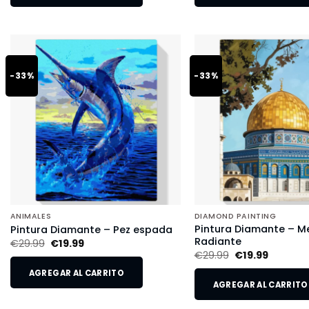
-33%
-33%
ANIMALES
DIAMOND PAINTING
Pintura Diamante – M
Pintura Diamante – Pez espada
Radiante
€
29.99
€
19.99
€
29.99
€
19.99
AGREGAR AL CARRITO
AGREGAR AL CARRITO