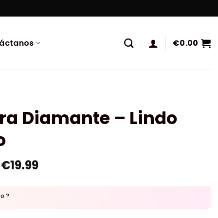
áctanos
€
0.00
ra Diamante – Lindo
o
€
19.99
to ?