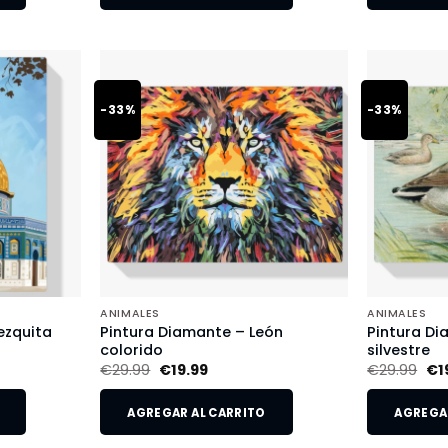
-33%
-33%
ANIMALES
ANIMALES
ezquita
Pintura Diamante – León
Pintura Di
colorido
silvestre
€
29.99
€
19.99
€
29.99
€
1
AGREGAR AL CARRITO
AGREGAR