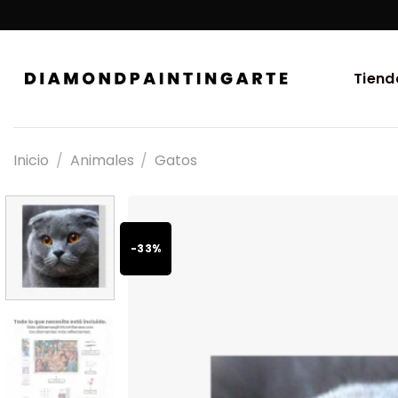
Tiend
Inicio
/
Animales
/
Gatos
-33%